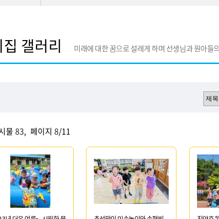
이집 갤러리
미래에 대한 꿈으로 설레게 하며 선생님과 원아들의
게시물
83
,
페이지
8
/11
23년 더운 여름~ 시원한 물
추석맞이 민속놀이와 송편빚
진양호 