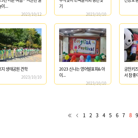
이...
기
2023/10/12
2023/10/10
호지 생태공원 견학
2023 신나는 영어발표회& 아
궁전키즈
이...
서 참 좋다
2023/10/10
2023/10/10
1
2
3
4
5
6
7
8