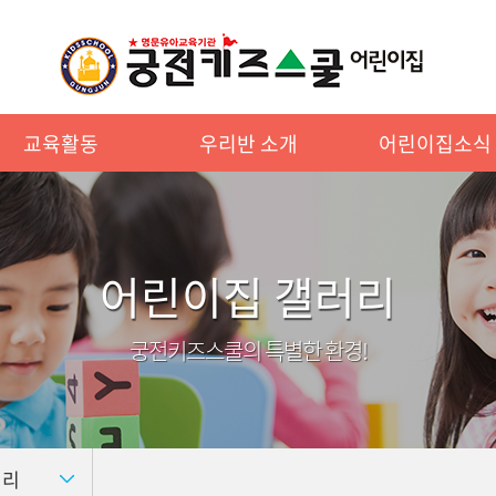
교육활동
우리반 소개
어린이집소식
어린이집 갤러리
궁전키즈스쿨의 특별한 환경!
러리