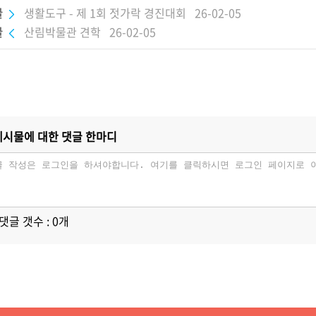
글
생활도구 - 제 1회 젓가락 경진대회
26-02-05
글
산림박물관 견학
26-02-05
시물에 대한 댓글 한마디
댓글 갯수 : 0개