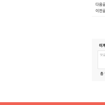
다음
이전
이게
총 