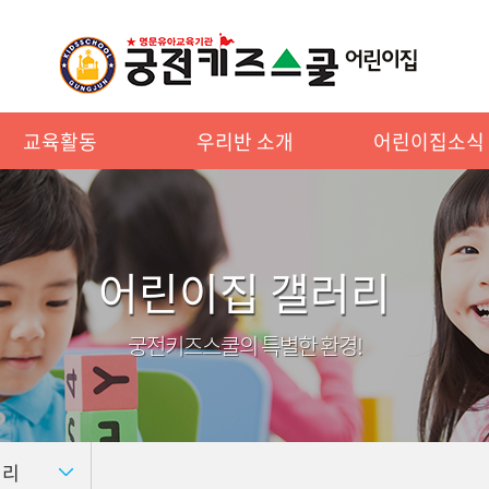
교육활동
우리반 소개
어린이집소식
어린이집 갤러리
궁전키즈스쿨의 특별한 환경!
러리