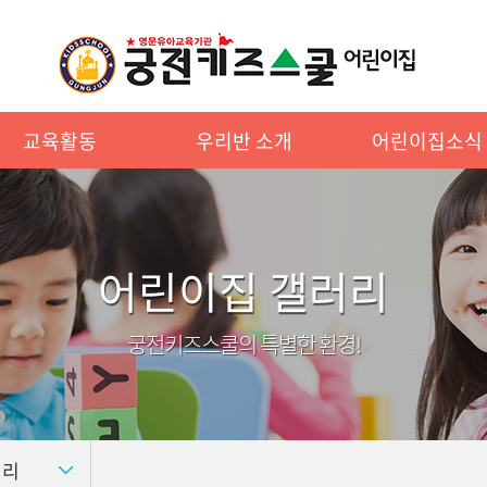
교육활동
우리반 소개
어린이집소식
어린이집 갤러리
궁전키즈스쿨의 특별한 환경!
러리