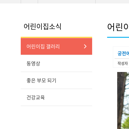
어린
어린이집소식
어린이집 갤러리
궁전
동영상
작성자 
좋은 부모 되기
건강교육