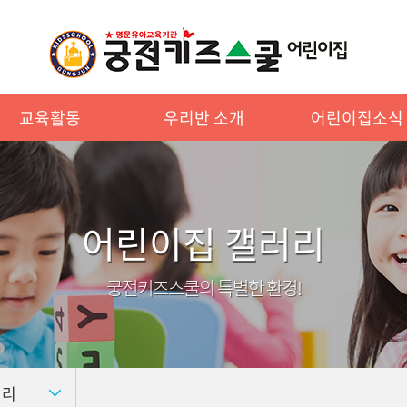
교육활동
우리반 소개
어린이집소식
어린이집 갤러리
궁전키즈스쿨의 특별한 환경!
러리