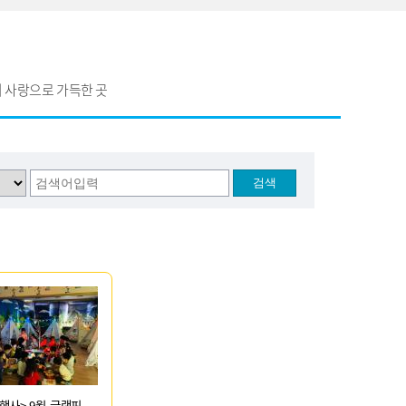
 사랑으로 가득한 곳
행사> 9월-글램핑,...