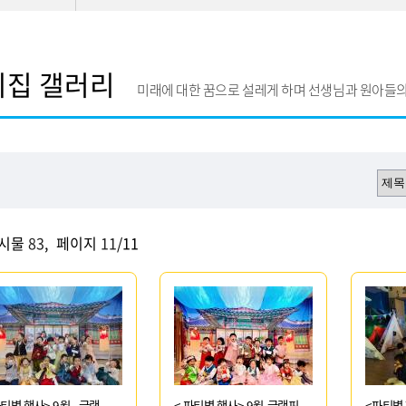
이집 갤러리
미래에 대한 꿈으로 설레게 하며 선생님과 원아들의
게시물
83
,
페이지
11
/11
티별 행사> 9월 - 글램...
< 파티별 행사> 9월-글램핑...
<파티별 