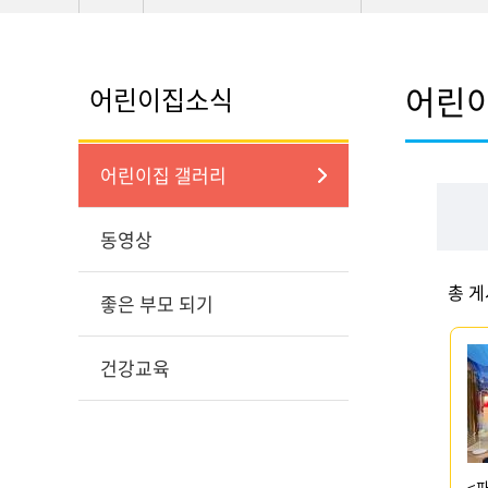
어린
어린이집소식
어린이집 갤러리
동영상
총 
좋은 부모 되기
건강교육
<파