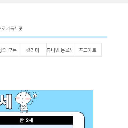
으로 가득한 곳
상의 모든
컬러미
쥬니멀 동물체
푸드아트
음악
험