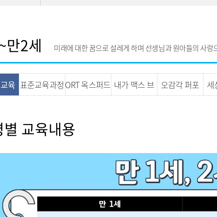
~만2세
미래에 대한 꿈으로 설레게 하며 선생님과 원아들의 사랑
 교육
표준교육과정
ORT 옥스퍼드
내가 맥스 브
오감각 퍼포
세
용
리딩트리
릭
먼스
령별 교육내용