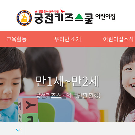
교육활동
우리반 소개
어린이집소식
만1세~만2세
궁전키즈스쿨의 특별한 환경!