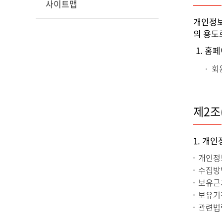
사이트맵
개인정보
의 용도
1. 홈
회
제2조
1. 개
개인정보
수집방법
보유근거
보유기
관련법령