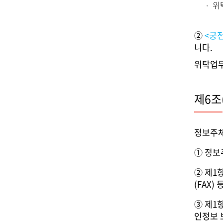
위
②
<궁
니다.
위탁업무
제6조
정보주체
① 정보
② 제1
(FAX
③ 제1
인정보 