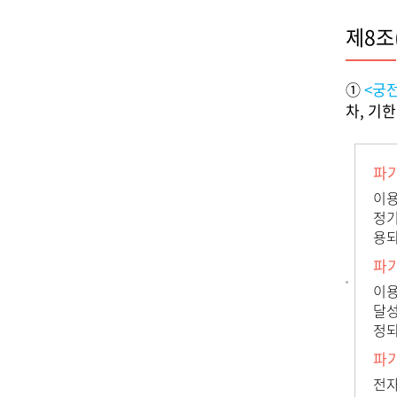
제8조
①
<궁
차, 기
파
이용
정기
용되
파
이용
달성
정되
파
전자