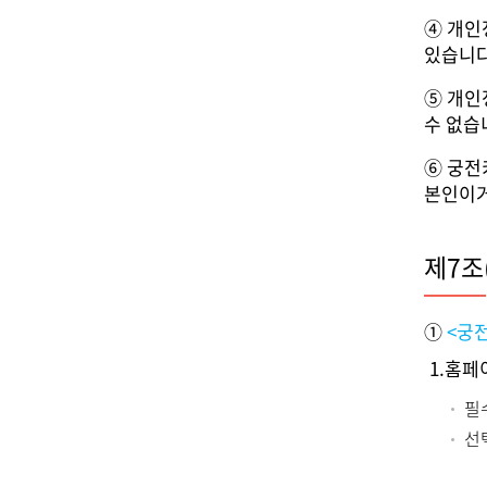
④ 개인
있습니다
⑤ 개인
수 없습
⑥ 궁전
본인이거
제7조
①
<궁
1.홈페
필
선