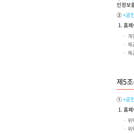
인정보를
②
<궁
1. 홈
개
제
제
제5조
①
<궁
1. 홈
위
위