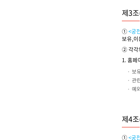
제3조
①
<궁
보유,이
② 각각
1. 홈
보유
관련
예
제4조
①
<궁