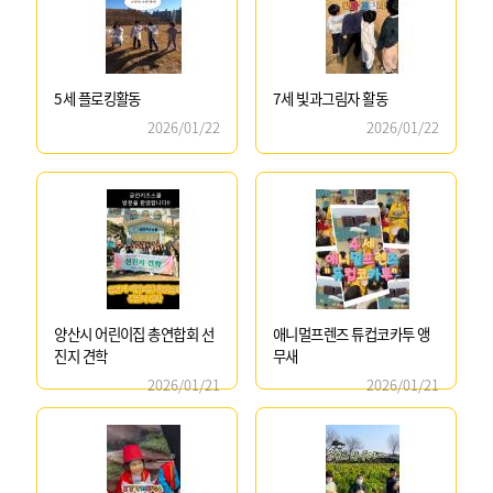
5세 플로킹활동
7세 빛과그림자 활동
2026/01/22
2026/01/22
양산시 어린이집 총연합회 선
애니멀프렌즈 튜컵코카투 앵
진지 견학
무새
2026/01/21
2026/01/21