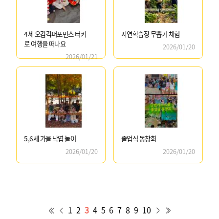
4세 오감각퍼포먼스 터키
자연학습장 무뽑기 체험
로 여행을 떠나요
2026/01/20
2026/01/21
5,6세 가을 낙엽 놀이
졸업식 동창회
2026/01/20
2026/01/20
1
2
3
4
5
6
7
8
9
10